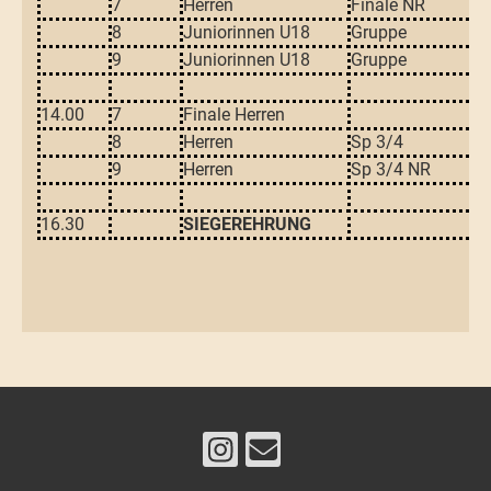
7
Herren
Finale NR
8
Juniorinnen U18
Gruppe
9
Juniorinnen U18
Gruppe
14.00
7
Finale Herren
8
Herren
Sp 3/4
9
Herren
Sp 3/4 NR
16.30
SIEGEREHRUNG