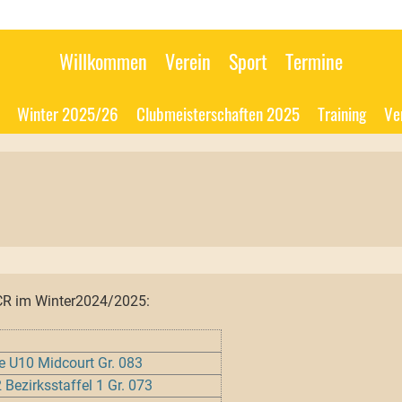
Willkommen
Verein
Sport
Termine
Winter 2025/26
Clubmeisterschaften 2025
Training
Ve
CR im Winter2024/2025:
e U10 Midcourt Gr. 083
 Bezirksstaffel 1 Gr. 073